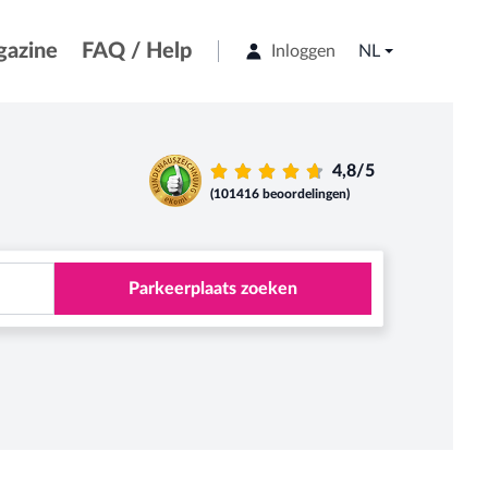
azine
FAQ / Help
Inloggen
NL
4,8/5
(101416 beoordelingen)
Parkeerplaats zoeken