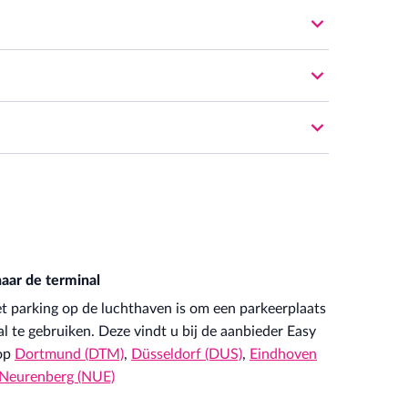
n zonder verdere kennisgeving. Opgave van het
 de slagboom te openen. De ideale afstand tussen de
n als u het kenteken correct hebt ingevoerd, zonder
ns de boeking.
zen geen parkeerplekken toe. U parkeert uw auto
 het kenteken na de boeking nog op elk gewenst
t. De slagboom gaat automatisch open als het
lleen als het kenteken is ingevoerd tijdens de
evens.
aar de terminal
let parking op de luchthaven is om een parkeerplaats
l te gebruiken. Deze vindt u bij de aanbieder Easy
 op
Dortmund (DTM)
,
Düsseldorf (DUS)
,
Eindhoven
Neurenberg (NUE)