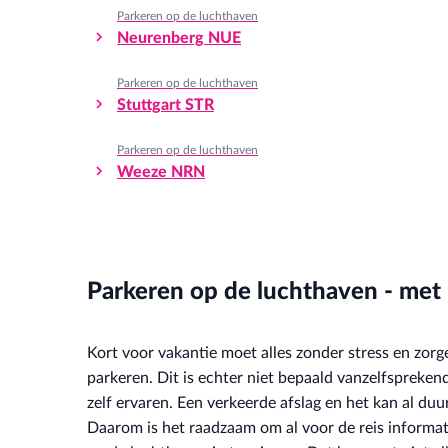
Parkeren op de luchthaven
Neurenberg NUE
Parkeren op de luchthaven
Stuttgart STR
Parkeren op de luchthaven
Weeze NRN
Parkeren op de luchthaven - met 
Kort voor vakantie moet alles zonder stress en zorge
tijd en geld. In de omgeving van de luchthave
parkeren. Dit is echter niet bepaald vanzelfsprekend
aanbiedingen om te parkeren dan direct bij de termi
zelf ervaren. Een verkeerde afslag en het kan al d
het aanbod van Easy Airport Parking met andere aan
Daarom is het raadzaam om al voor de reis informa
vaststellen dat het heel eenvoudig kan zijn o