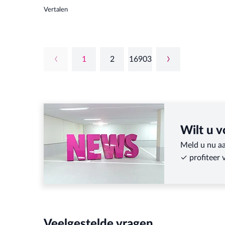
Vertalen
1
2
16903
Wilt u v
Meld u nu aa
✓ profiteer 
Veelgestelde vragen