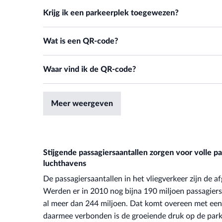
Nee, het kenteken hoeft niet ingevoerd te worden. U kunt
Via QR-code:
U ontvangt een QR-code bij uw boekingsbevest
Krijg ik een parkeerplek toegewezen?
Via kentekenherkenning:
Het kenteken van uw auto wordt
kenteken is puur optioneel en niet verplicht.
scanner en de QR-code bedraagt ongeveer 5 cm.
dat u de QR-code hoeft in te scannen. Opmerking: Inrijden
Op basis van de boeking voor ons parkeerterrein garander
Als u gebruik wilt maken van het gemak van ons kenteken
Wat is een QR-code?
Via kentekenherkenning:
Het kenteken/de nummerplaat va
gewoon op een vrije plek van de door u gekozen tariefcateg
moment wijzigen.
kenteken correct is ingevoerd, zonder dat u de QR-code no
De QR-code is het zwartwitte vierkant in uw boekingsbevestig
boeking.
Waar vind ik de QR-code?
De QR-code vindt u in de e-mail met de boekingsbevestigi
Meer weergeven
Stijgende passagiersaantallen zorgen voor volle p
luchthavens
De passagiersaantallen in het vliegverkeer zijn de a
Werden er in 2010 nog bijna 190 miljoen passagiers
al meer dan 244 miljoen. Dat komt overeen met een
daarmee verbonden is de groeiende druk op de park