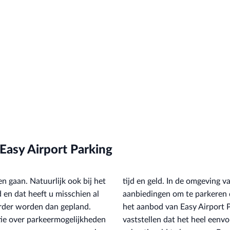
Easy Airport Parking
n gaan. Natuurlijk ook bij het
n zijn er vaak voordeligere
 en dat heeft u misschien al
nal van de luchthaven. Als u
uurder worden dan gepland.
bieders vergelijkt, zult u
tie over parkeermogelijkheden
m vooraf al een deel van uw