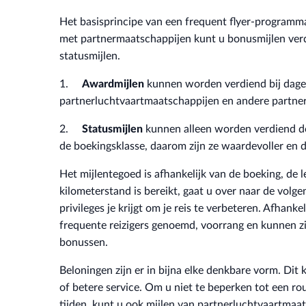
Het basisprincipe van een frequent flyer-programma 
met partnermaatschappijen kunt u bonusmijlen ver
statusmijlen.
1.
Awardmijlen
kunnen worden verdiend bij dage
partnerluchtvaartmaatschappijen en andere partner
2.
Statusmijlen
kunnen alleen worden verdiend doo
de boekingsklasse, daarom zijn ze waardevoller en d
Het mijlentegoed is afhankelijk van de boeking, de 
kilometerstand is bereikt, gaat u over naar de volg
privileges je krijgt om je reis te verbeteren. Afhanke
frequente reizigers genoemd, voorrang en kunnen zi
bonussen.
Beloningen zijn er in bijna elke denkbare vorm. Dit
of betere service. Om u niet te beperken tot een 
tijden, kunt u ook mijlen van partnerluchtvaartmaats