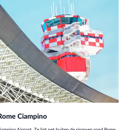
 Rome Ciampino
iampino Airport. Ze ligt net buiten de ringweg rond Rome